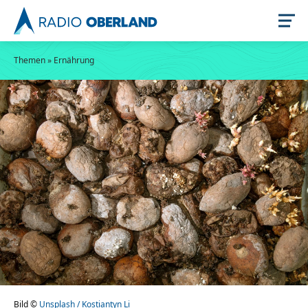
Themen
»
Ernährung
Jetzt live hören
Newsreader
Stellenangebote
Bild ©
Unsplash / Kostiantyn Li