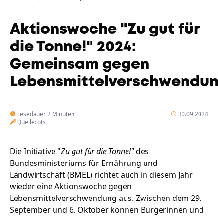
Unternehmen
Das geheime Geräusch
Aktionswoche "Zu gut für
Wandern
Team
die Tonne!" 2024:
Fotobox
Gemeinsam gegen
Programm
Handwerker
Amphibienschutz
Lebensmittelverschwendun
Service
Nachgehört
Lesedauer 2 Minuten
30.09.2024
Quelle: ots
Podcast
Newsletter
Die Initiative "
Zu gut für die Tonne!"
des
Zeit fürs Oberland
Bundesministeriums für Ernährung und
Landwirtschaft (BMEL) richtet auch in diesem Jahr
wieder eine Aktionswoche gegen
Lebensmittelverschwendung aus. Zwischen dem 29.
September und 6. Oktober können Bürgerinnen und