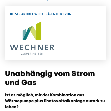
Unternehmen
Das geheime Geräusch
DIESER ARTIKEL WIRD PRÄSENTIERT VON
Wandern
Team
Fotobox
Programm
Handwerker
Amphibienschutz
Service
Nachgehört
Podcast
Newsletter
Unabhängig vom Strom
und Gas
Zeit fürs Oberland
Ist es möglich, mit der Kombination aus
Wärmepumpe plus Photovoltaikanlage autark zu
leben?