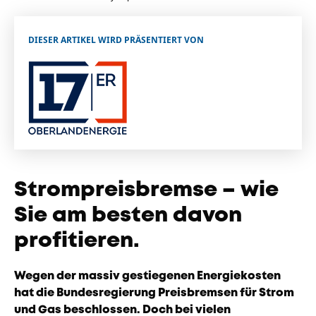
Unternehmen
Das geheime Geräusch
DIESER ARTIKEL WIRD PRÄSENTIERT VON
Wandern
Team
Fotobox
Programm
Handwerker
Amphibienschutz
Service
Nachgehört
Podcast
Strompreisbremse – wie
Newsletter
Sie am besten davon
Zeit fürs Oberland
profitieren.
Wegen der massiv gestiegenen Energiekosten
hat die Bundesregierung Preisbremsen für Strom
und Gas beschlossen. Doch bei vielen