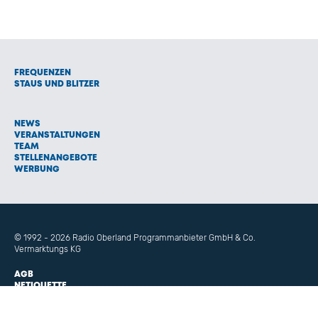
FREQUENZEN
STAUS UND BLITZER
NEWS
VERANSTALTUNGEN
TEAM
STELLENANGEBOTE
WERBUNG
© 1992 - 2026 Radio Oberland Programmanbieter GmbH & Co.
Vermarktungs KG
AGB
NETIQUETTE
IMPRESSUM
HAFTUNGSAUSSCHLUSS