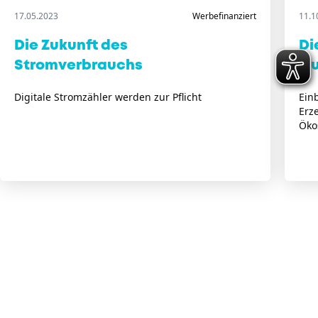
17.05.2023
Werbefinanziert
11.1
Die Zukunft des
Di
Stromverbrauchs
Qu
Digitale Stromzähler werden zur Pflicht
Ein
Erz
Öko