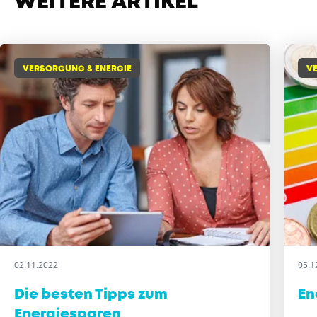
WEITERE ARTIKEL
VERSORGUNG & ENERGIE
V
02.11.2022
05.1
Die besten Tipps zum
En
Energiesparen