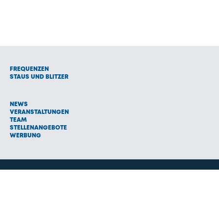
FREQUENZEN
STAUS UND BLITZER
NEWS
VERANSTALTUNGEN
TEAM
STELLENANGEBOTE
WERBUNG
© 1992 - 2026 Radio Oberland Programmanbieter GmbH & Co.
Vermarktungs KG
AGB
NETIQUETTE