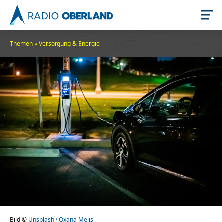
Themen
»
Versorgung & Energie
Jetzt live hören
Newsreader
Themen
Stellenangebote
Bild ©
Unsplash / Oxana Melis