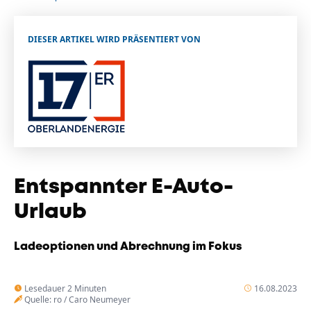
Unternehmen
Das geheime Geräusch
DIESER ARTIKEL WIRD PRÄSENTIERT VON
Wandern
Team
Fotobox
Programm
Handwerker
Amphibienschutz
Service
Nachgehört
Podcast
Entspannter E-Auto-
Newsletter
Urlaub
Zeit fürs Oberland
Ladeoptionen und Abrechnung im Fokus
Lesedauer 2 Minuten
16.08.2023
Quelle: ro / Caro Neumeyer