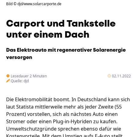
Bild © djd/www.solarcarporte.de
Unternehmen
Das geheime Geräusch
Carport und Tankstelle
Wandern
Team
unter einem Dach
Fotobox
Programm
Handwerker
Amphibienschutz
Das Elektroauto mit regenerativer Solarenergie
Service
versorgen
Nachgehört
Lesedauer 2 Minuten
02.11.2022
Podcast
Quelle: djd
Newsletter
Die Elektromobilität boomt. In Deutschland kann sich
Zeit fürs Oberland
laut Statista mittlerweile mehr als jeder Zweite (55
Prozent) vorstellen, sich als nächstes Auto einen
Stromer oder einen Plug-in-Hybriden zu kaufen.
Umweltschutzgründe sprechen ebenso dafür wie
Kostenvorteile. Mit dem Umstieg aufs E-Auto stellt