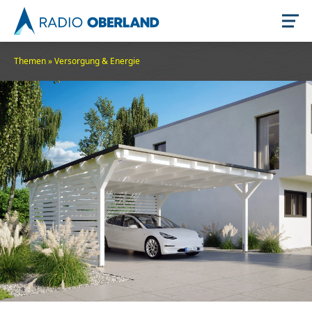
Themen
»
Versorgung & Energie
Jetzt live hören
Newsreader
Stellenangebote