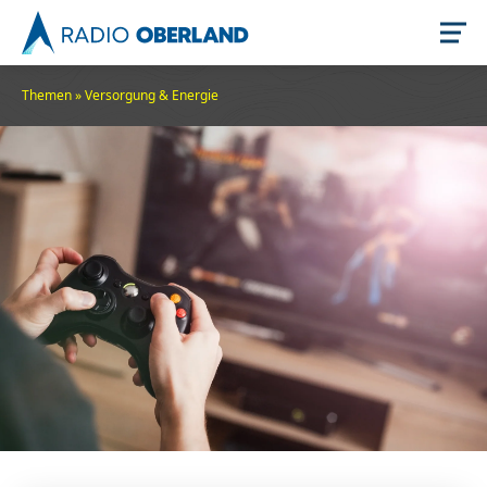
Themen
»
Versorgung & Energie
Jetzt live hören
Newsreader
Themen
Stellenangebote