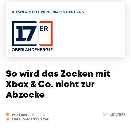
Unternehmen
DIESER ARTIKEL WIRD PRÄSENTIERT VON
Das geheime Geräusch
Wandern
Team
Fotobox
Programm
Handwerker
Amphibienschutz
Service
Nachgehört
So wird das Zocken mit
Podcast
Xbox & Co. nicht zur
Newsletter
Abzocke
Zeit fürs Oberland
Lesedauer 2 Minuten
17.01.2023
Quelle: ro/Marion Jetter