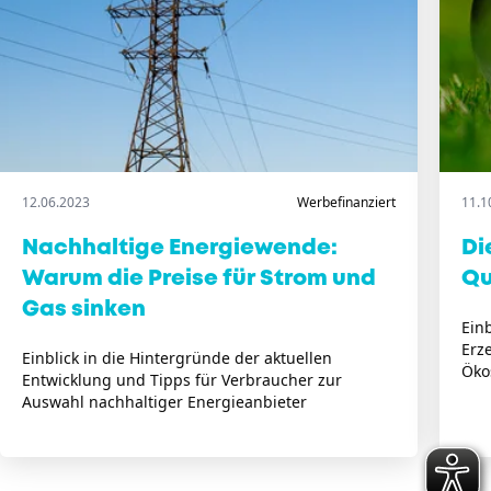
12.06.2023
Werbefinanziert
11.1
Nachhaltige Energiewende:
Di
Warum die Preise für Strom und
Qu
Gas sinken
Ein
Erz
Einblick in die Hintergründe der aktuellen
Öko
Entwicklung und Tipps für Verbraucher zur
Auswahl nachhaltiger Energieanbieter