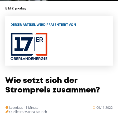
Bild © pixabay
Unternehmen
Das geheime Geräusch
Wandern
Team
DIESER ARTIKEL WIRD PRÄSENTIERT VON
Fotobox
Programm
Handwerker
Amphibienschutz
Service
Nachgehört
Podcast
Newsletter
Wie setzt sich der
Zeit fürs Oberland
Strompreis zusammen?
Lesedauer 1 Minute
09.11.2022
Quelle: ro/Marina Meirich