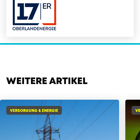
WEITERE ARTIKEL
VERSORGUNG & ENERGIE
V