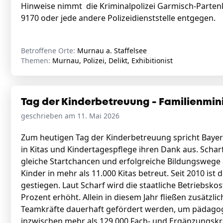
Hinweise nimmt die Kriminalpolizei Garmisch-Parten
9170 oder jede andere Polizeidienststelle entgegen.
Betroffene Orte:
Murnau a. Staffelsee
Themen:
Murnau, Polizei, Delikt, Exhibitionist
Tag der Kinderbetreuung - Familienmini
geschrieben am 11. Mai 2026
Zum heutigen Tag der Kinderbetreuung spricht Bayern
in Kitas und Kindertagespflege ihren Dank aus. Schar
gleiche Startchancen und erfolgreiche Bildungswege 
Kinder in mehr als 11.000 Kitas betreut. Seit 2010 ist
gestiegen. Laut Scharf wird die staatliche Betriebsk
Prozent erhöht. Allein in diesem Jahr fließen zusätzl
Teamkräfte dauerhaft gefördert werden, um pädagogi
inzwischen mehr als 129.000 Fach- und Ergänzungskr