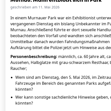
Murnau: Mann entblößt sich in Park
geschrieben am 11. Mai 2026
In einem Murnauer Park war ein Exhibitionist unterwegs
vergangenen Dienstag ein bislang Unbekannter im P
Murnau. Anschließend führte er dort sexuelle Handlu
beobachteten den Vorfall und wandten sich anschließ
Unmittelbar danach wurden Fahndungsmaßnahmen durc
Aufklärung bittet die Polizei jetzt um Hinweise aus d
Personenbeschreibung:
männlich, ca. 60 Jahre alt, c
Aussehen, Halbglatze mit grau-schwarzem Resthaar, blau
Raucher;
Wem sind am Dienstag, den 5. Mai 2026, im Zeitra
Fahrzeuge im Bereich des genannten Parks aufgef
könnten?
Wer kann sonstige sachdienliche Hinweise geben, 
könnten?