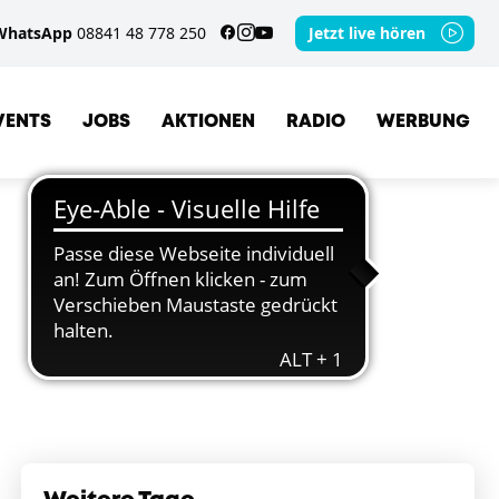
WhatsApp
08841 48 778 250
Jetzt live hören
VENTS
JOBS
AKTIONEN
RADIO
WERBUNG