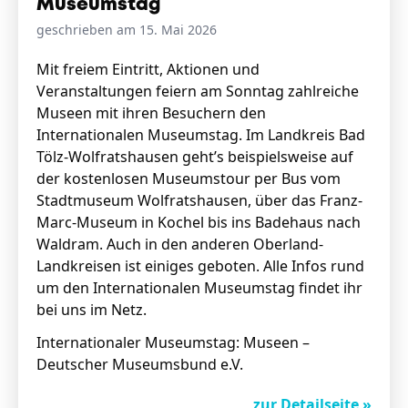
Museumstag
geschrieben am 15. Mai 2026
Stellenangebote
Mit freiem Eintritt, Aktionen und
Veranstaltungen feiern am Sonntag zahlreiche
Unternehmen
Das geheime Geräusch
Museen mit ihren Besuchern den
Internationalen Museumstag. Im Landkreis Bad
Wandern
Tölz-Wolfratshausen geht’s beispielsweise auf
Team
der kostenlosen Museumstour per Bus vom
Fotobox
Programm
Stadtmuseum Wolfratshausen, über das Franz-
Handwerker
Amphibienschutz
Marc-Museum in Kochel bis ins Badehaus nach
Service
Waldram. Auch in den anderen Oberland-
Landkreisen ist einiges geboten. Alle Infos rund
Nachgehört
um den Internationalen Museumstag findet ihr
Podcast
bei uns im Netz.
Newsletter
Internationaler Museumstag: Museen –
Deutscher Museumsbund e.V.
Zeit fürs Oberland
zur Detailseite »