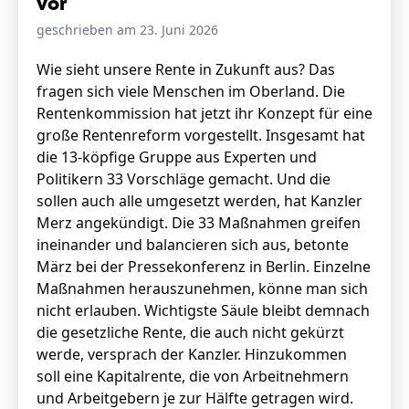
vor
geschrieben am 23. Juni 2026
Stellenangebote
Wie sieht unsere Rente in Zukunft aus? Das
fragen sich viele Menschen im Oberland. Die
Unternehmen
Das geheime Geräusch
Rentenkommission hat jetzt ihr Konzept für eine
große Rentenreform vorgestellt. Insgesamt hat
Wandern
die 13-köpfige Gruppe aus Experten und
Team
Politikern 33 Vorschläge gemacht. Und die
Fotobox
Programm
sollen auch alle umgesetzt werden, hat Kanzler
Handwerker
Amphibienschutz
Merz angekündigt. Die 33 Maßnahmen greifen
Service
ineinander und balancieren sich aus, betonte
März bei der Pressekonferenz in Berlin. Einzelne
Nachgehört
Maßnahmen herauszunehmen, könne man sich
Podcast
nicht erlauben. Wichtigste Säule bleibt demnach
die gesetzliche Rente, die auch nicht gekürzt
Newsletter
werde, versprach der Kanzler. Hinzukommen
soll eine Kapitalrente, die von Arbeitnehmern
Zeit fürs Oberland
und Arbeitgebern je zur Hälfte getragen wird.