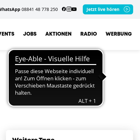
WhatsApp
08841 48 778 250
Jetzt live hören
VENTS
JOBS
AKTIONEN
RADIO
WERBUNG