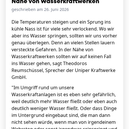
Nähe von Wasserkraftwerken
geschrieben am 26. Juni 2026
Stellenangebote
Die Temperaturen steigen und ein Sprung ins
kühle Nass ist für viele sehr verlockend. Wo wir
Unternehmen
Das geheime Geräusch
aber ins Wasser springen, sollten wir uns vorher
genau überlegen. Denn an vielen Stellen lauern
Wandern
versteckte Gefahren. In der Nähe von
Team
Wasserkraftwerken sollten wir auf keinen Fall
Fotobox
Programm
ins Wasser gehen, sagt Theodoros
Handwerker
Amphibienschutz
Reumschüssel, Sprecher der Uniper Kraftwerke
Service
GmbH.
Nachgehört
"Im Umgriff rund um unsere
Wasserkraftanlagen ist es eben sehr gefährlich,
Podcast
weil deutlich mehr Wasser fließt oder eben auch
Newsletter
deutlich weniger Wasser fließt. Oder dass Dinge
im Untergrund eingebaut sind, die man dann
Zeit fürs Oberland
nicht sehen würde, wenn man von irgendeinem