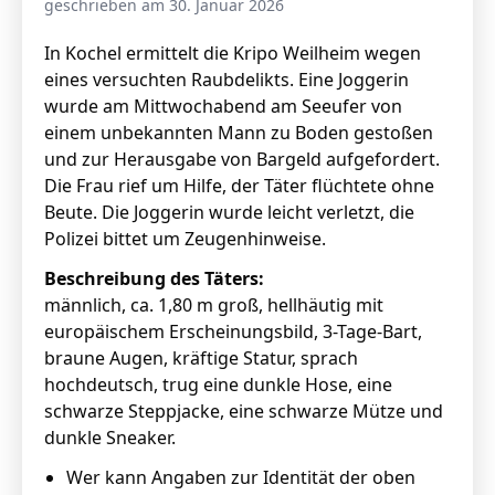
geschrieben am 30. Januar 2026
In Kochel ermittelt die Kripo Weilheim wegen
eines versuchten Raubdelikts. Eine Joggerin
Stellenangebote
wurde am Mittwochabend am Seeufer von
Unternehmen
einem unbekannten Mann zu Boden gestoßen
Das geheime Geräusch
und zur Herausgabe von Bargeld aufgefordert.
Wandern
Die Frau rief um Hilfe, der Täter flüchtete ohne
Team
Beute. Die Joggerin wurde leicht verletzt, die
Fotobox
Programm
Polizei bittet um Zeugenhinweise.
Handwerker
Amphibienschutz
Beschreibung des Täters:
Service
männlich, ca. 1,80 m groß, hellhäutig mit
Nachgehört
europäischem Erscheinungsbild, 3-Tage-Bart,
braune Augen, kräftige Statur, sprach
Podcast
hochdeutsch, trug eine dunkle Hose, eine
schwarze Steppjacke, eine schwarze Mütze und
Newsletter
dunkle Sneaker.
Zeit fürs Oberland
Wer kann Angaben zur Identität der oben