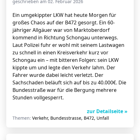
geschrieben am 02. Februar 2026
Ein umgekippter LKW hat heute Morgen für
großes Chaos auf der B472 gesorgt. Ein 60-
Stellenangebote
jähriger Allgäuer war von Marktoberdorf
Unternehmen
kommend in Richtung Schongau unterwegs.
Das geheime Geräusch
Laut Polizei fuhr er wohl mit seinem Lastwagen
Wandern
zu schnell in einen Kreisverkehr kurz vor
Team
Schongau ein – mit bitteren Folgen: sein LKW
Fotobox
Programm
kippte um und legte den Verkehr lahm. Der
Handwerker
Fahrer wurde dabei leicht verletzt. Der
Amphibienschutz
Service
Sachschaden beläuft sich auf bis zu 40.000€. Die
Bundesstraße war für die Bergung mehrere
Nachgehört
Stunden vollgesperrt.
Podcast
zur Detailseite »
Newsletter
Themen:
Verkehr, Bundesstrasse, B472, Unfall
Zeit fürs Oberland