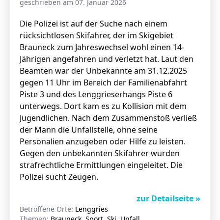
geschrieben am 07. Januar 2026
Die Polizei ist auf der Suche nach einem
rücksichtlosen Skifahrer, der im Skigebiet
Stellenangebote
Brauneck zum Jahreswechsel wohl einen 14-
Unternehmen
Jährigen angefahren und verletzt hat. Laut den
Das geheime Geräusch
Beamten war der Unbekannte am 31.12.2025
Wandern
gegen 11 Uhr im Bereich der Familienabfahrt
Team
Piste 3 und des Lenggrieserhangs Piste 6
Fotobox
Programm
unterwegs. Dort kam es zu Kollision mit dem
Handwerker
Jugendlichen. Nach dem Zusammenstoß verließ
Amphibienschutz
Service
der Mann die Unfallstelle, ohne seine
Personalien anzugeben oder Hilfe zu leisten.
Nachgehört
Gegen den unbekannten Skifahrer wurden
Podcast
strafrechtliche Ermittlungen eingeleitet. Die
Polizei sucht Zeugen.
Newsletter
zur Detailseite »
Zeit fürs Oberland
Betroffene Orte:
Lenggries
Themen:
Brauneck, Sport, Ski, Unfall