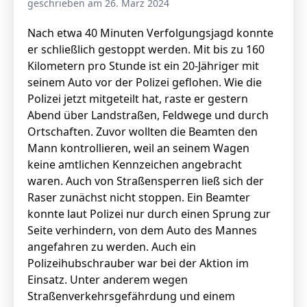
geschrieben am 26. März 2024
Nach etwa 40 Minuten Verfolgungsjagd konnte
er schließlich gestoppt werden.
Mit bis zu 160
Stellenangebote
Kilometern pro Stunde ist ein 20-Jähriger mit
Unternehmen
seinem Auto vor der Polizei geflohen. Wie die
Das geheime Geräusch
Polizei jetzt mitgeteilt hat, raste er gestern
Wandern
Abend über Landstraßen, Feldwege und durch
Team
Ortschaften. Zuvor wollten die Beamten den
Fotobox
Programm
Mann kontrollieren, weil an seinem Wagen
Handwerker
keine amtlichen Kennzeichen angebracht
Amphibienschutz
Service
waren. Auch von Straßensperren ließ sich der
Raser zunächst nicht stoppen. Ein Beamter
Nachgehört
konnte laut Polizei nur durch einen Sprung zur
Podcast
Seite verhindern, von dem Auto des Mannes
angefahren zu werden. Auch ein
Newsletter
Polizeihubschrauber war bei der Aktion im
Einsatz. Unter anderem wegen
Zeit fürs Oberland
Straßenverkehrsgefährdung und einem