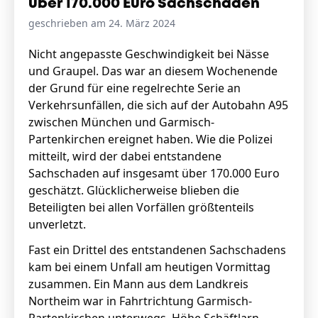
über 170.000 Euro Sachschaden
geschrieben am 24. März 2024
Stellenangebote
Nicht angepasste Geschwindigkeit bei Nässe
und Graupel. Das war an diesem Wochenende
Unternehmen
Das geheime Geräusch
der Grund für eine regelrechte Serie an
Verkehrsunfällen, die sich auf der Autobahn A95
Wandern
zwischen München und Garmisch-
Team
Partenkirchen ereignet haben. Wie die Polizei
Fotobox
Programm
mitteilt, wird der dabei entstandene
Handwerker
Amphibienschutz
Sachschaden auf insgesamt über 170.000 Euro
Service
geschätzt. Glücklicherweise blieben die
Beteiligten bei allen Vorfällen größtenteils
Nachgehört
unverletzt.
Podcast
Fast ein Drittel des entstandenen Sachschadens
Newsletter
kam bei einem Unfall am heutigen Vormittag
zusammen. Ein Mann aus dem Landkreis
Zeit fürs Oberland
Northeim war in Fahrtrichtung Garmisch-