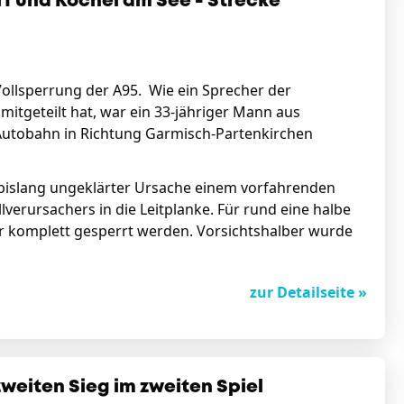
rf und Kochel am See - Strecke
 Vollsperrung der A95. Wie ein Sprecher der
itgeteilt hat, war ein 33-jähriger Mann aus
 Autobahn in Richtung Garmisch-Partenkirchen
 bislang ungeklärter Ursache einem vorfahrenden
lverursachers in die Leitplanke. Für rund eine halbe
r komplett gesperrt werden. Vorsichtshalber wurde
zur Detailseite »
weiten Sieg im zweiten Spiel