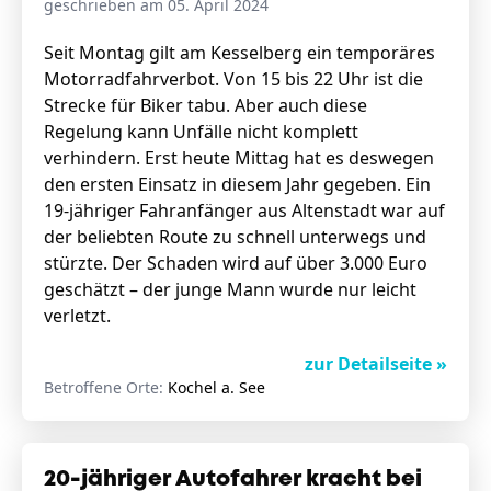
geschrieben am 05. April 2024
Seit Montag gilt am Kesselberg ein temporäres
Motorradfahrverbot. Von 15 bis 22 Uhr ist die
Stellenangebote
Strecke für Biker tabu. Aber auch diese
Unternehmen
Regelung kann Unfälle nicht komplett
Das geheime Geräusch
verhindern. Erst heute Mittag hat es deswegen
Wandern
den ersten Einsatz in diesem Jahr gegeben. Ein
Team
19-jähriger Fahranfänger aus Altenstadt war auf
Fotobox
Programm
der beliebten Route zu schnell unterwegs und
Handwerker
stürzte. Der Schaden wird auf über 3.000 Euro
Amphibienschutz
Service
geschätzt – der junge Mann wurde nur leicht
verletzt.
Nachgehört
zur Detailseite »
Podcast
Betroffene Orte:
Kochel a. See
Newsletter
Zeit fürs Oberland
20-jähriger Autofahrer kracht bei