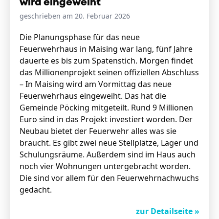
wird eingeweiht
geschrieben am 20. Februar 2026
Stellenangebote
Die Planungsphase für das neue
Feuerwehrhaus in Maising war lang, fünf Jahre
Unternehmen
Das geheime Geräusch
dauerte es bis zum Spatenstich. Morgen findet
das Millionenprojekt seinen offiziellen Abschluss
Wandern
– In Maising wird am Vormittag das neue
Team
Feuerwehrhaus eingeweiht. Das hat die
Fotobox
Programm
Gemeinde Pöcking mitgeteilt. Rund 9 Millionen
Handwerker
Amphibienschutz
Euro sind in das Projekt investiert worden. Der
Service
Neubau bietet der Feuerwehr alles was sie
braucht. Es gibt zwei neue Stellplätze, Lager und
Nachgehört
Schulungsräume. Außerdem sind im Haus auch
Podcast
noch vier Wohnungen untergebracht worden.
Die sind vor allem für den Feuerwehrnachwuchs
Newsletter
gedacht.
Zeit fürs Oberland
zur Detailseite »