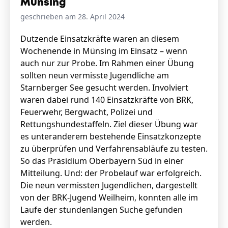
Münsing
geschrieben am 28. April 2024
Stellenangebote
Dutzende Einsatzkräfte waren an diesem
Wochenende in Münsing im Einsatz – wenn
Unternehmen
Das geheime Geräusch
auch nur zur Probe. Im Rahmen einer Übung
sollten neun vermisste Jugendliche am
Wandern
Starnberger See gesucht werden. Involviert
Team
waren dabei rund 140 Einsatzkräfte von BRK,
Fotobox
Programm
Feuerwehr, Bergwacht, Polizei und
Handwerker
Amphibienschutz
Rettungshundestaffeln. Ziel dieser Übung war
Service
es unteranderem bestehende Einsatzkonzepte
zu überprüfen und Verfahrensabläufe zu testen.
Nachgehört
So das Präsidium Oberbayern Süd in einer
Podcast
Mitteilung. Und: der Probelauf war erfolgreich.
Die neun vermissten Jugendlichen, dargestellt
Newsletter
von der BRK-Jugend Weilheim, konnten alle im
Laufe der stundenlangen Suche gefunden
Zeit fürs Oberland
werden.