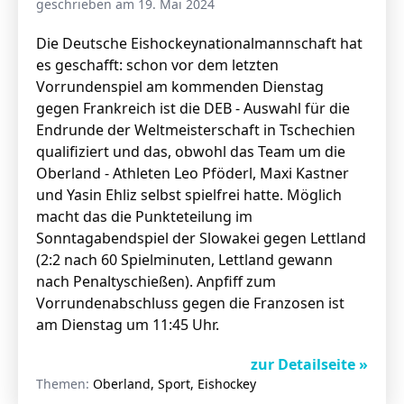
geschrieben am 19. Mai 2024
Die Deutsche Eishockeynationalmannschaft hat
es geschafft: schon vor dem letzten
Stellenangebote
Vorrundenspiel am kommenden Dienstag
Unternehmen
gegen Frankreich ist die DEB - Auswahl für die
Das geheime Geräusch
Endrunde der Weltmeisterschaft in Tschechien
Wandern
qualifiziert und das, obwohl das Team um die
Team
Oberland - Athleten Leo Pföderl, Maxi Kastner
Fotobox
Programm
und Yasin Ehliz selbst spielfrei hatte. Möglich
Handwerker
macht das die Punkteteilung im
Amphibienschutz
Service
Sonntagabendspiel der Slowakei gegen Lettland
(2:2 nach 60 Spielminuten, Lettland gewann
Nachgehört
nach Penaltyschießen). Anpfiff zum
Podcast
Vorrundenabschluss gegen die Franzosen ist
am Dienstag um 11:45 Uhr.
Newsletter
zur Detailseite »
Zeit fürs Oberland
Themen:
Oberland, Sport, Eishockey