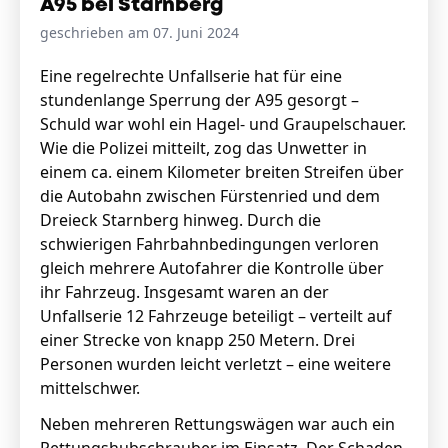
A95 bei Starnberg
geschrieben am 07. Juni 2024
Stellenangebote
Eine regelrechte Unfallserie hat für eine
stundenlange Sperrung der A95 gesorgt –
Unternehmen
Das geheime Geräusch
Schuld war wohl ein Hagel- und Graupelschauer.
Wie die Polizei mitteilt, zog das Unwetter in
Wandern
einem ca. einem Kilometer breiten Streifen über
Team
die Autobahn zwischen Fürstenried und dem
Fotobox
Programm
Dreieck Starnberg hinweg. Durch die
Handwerker
Amphibienschutz
schwierigen Fahrbahnbedingungen verloren
Service
gleich mehrere Autofahrer die Kontrolle über
ihr Fahrzeug. Insgesamt waren an der
Nachgehört
Unfallserie 12 Fahrzeuge beteiligt – verteilt auf
Podcast
einer Strecke von knapp 250 Metern. Drei
Personen wurden leicht verletzt – eine weitere
Newsletter
mittelschwer.
Zeit fürs Oberland
Neben mehreren Rettungswägen war auch ein