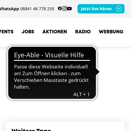
WhatsApp
08841 48 778 250
Jetzt live hören
VENTS
JOBS
AKTIONEN
RADIO
WERBUNG