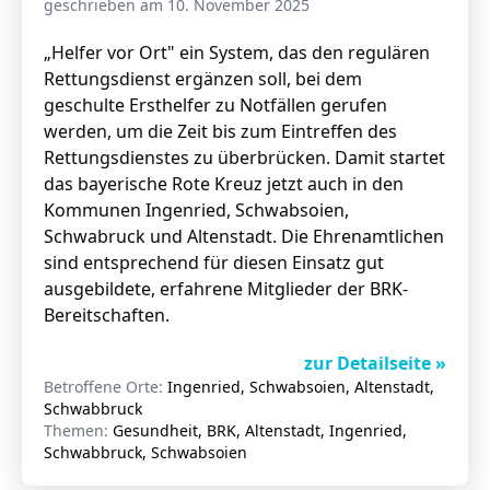
geschrieben am 10. November 2025
„Helfer vor Ort" ein System, das den regulären
Rettungsdienst ergänzen soll, bei dem
Stellenangebote
geschulte Ersthelfer zu Notfällen gerufen
Unternehmen
werden, um die Zeit bis zum Eintreffen des
Das geheime Geräusch
Rettungsdienstes zu überbrücken. Damit startet
Wandern
das bayerische Rote Kreuz jetzt auch in den
Team
Kommunen Ingenried, Schwabsoien,
Fotobox
Programm
Schwabruck und Altenstadt. Die Ehrenamtlichen
Handwerker
sind entsprechend für diesen Einsatz gut
Amphibienschutz
Service
ausgebildete, erfahrene Mitglieder der BRK-
Bereitschaften.
Nachgehört
zur Detailseite »
Podcast
Betroffene Orte:
Ingenried, Schwabsoien, Altenstadt,
Newsletter
Schwabbruck
Themen:
Gesundheit, BRK, Altenstadt, Ingenried,
Zeit fürs Oberland
Schwabbruck, Schwabsoien