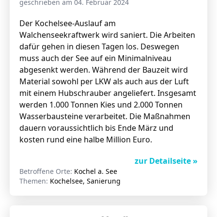
geschrieben am 04. Februar 2024
Der Kochelsee-Auslauf am
Walchenseekraftwerk wird saniert. Die Arbeiten
Stellenangebote
dafür gehen in diesen Tagen los. Deswegen
Unternehmen
muss auch der See auf ein Minimalniveau
Das geheime Geräusch
abgesenkt werden. Während der Bauzeit wird
Wandern
Material sowohl per LKW als auch aus der Luft
Team
mit einem Hubschrauber angeliefert. Insgesamt
Fotobox
Programm
werden 1.000 Tonnen Kies und 2.000 Tonnen
Handwerker
Wasserbausteine verarbeitet. Die Maßnahmen
Amphibienschutz
Service
dauern voraussichtlich bis Ende März und
kosten rund eine halbe Million Euro.
Nachgehört
zur Detailseite »
Podcast
Betroffene Orte:
Kochel a. See
Newsletter
Themen:
Kochelsee, Sanierung
Zeit fürs Oberland