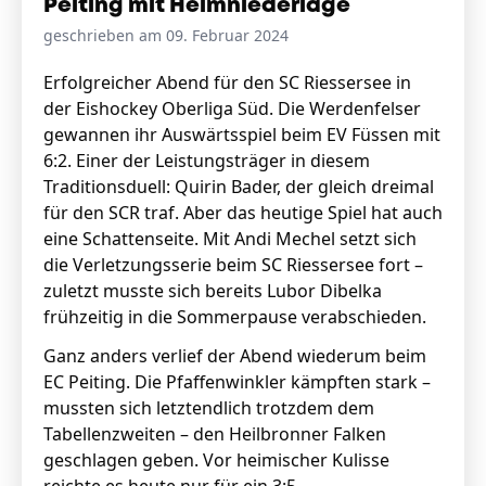
Peiting mit Heimniederlage
geschrieben am 09. Februar 2024
Stellenangebote
Erfolgreicher Abend für den SC Riessersee in
der Eishockey Oberliga Süd. Die Werdenfelser
Unternehmen
Das geheime Geräusch
gewannen ihr Auswärtsspiel beim EV Füssen mit
6:2. Einer der Leistungsträger in diesem
Wandern
Traditionsduell: Quirin Bader, der gleich dreimal
Team
für den SCR traf. Aber das heutige Spiel hat auch
Fotobox
Programm
eine Schattenseite. Mit Andi Mechel setzt sich
Handwerker
Amphibienschutz
die Verletzungsserie beim SC Riessersee fort –
Service
zuletzt musste sich bereits Lubor Dibelka
frühzeitig in die Sommerpause verabschieden.
Nachgehört
Ganz anders verlief der Abend wiederum beim
Podcast
EC Peiting. Die Pfaffenwinkler kämpften stark –
Newsletter
mussten sich letztendlich trotzdem dem
Tabellenzweiten – den Heilbronner Falken
Zeit fürs Oberland
geschlagen geben. Vor heimischer Kulisse