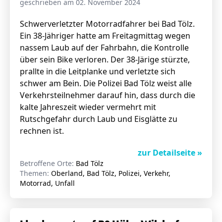
geschrieben am 02. November 2024
Schwerverletzter Motorradfahrer bei Bad Tölz.
Ein 38-Jähriger hatte am Freitagmittag wegen
Stellenangebote
nassem Laub auf der Fahrbahn, die Kontrolle
Unternehmen
über sein Bike verloren. Der 38-Järige stürzte,
Das geheime Geräusch
prallte in die Leitplanke und verletzte sich
Wandern
schwer am Bein. Die Polizei Bad Tölz weist alle
Team
Verkehrsteilnehmer darauf hin, dass durch die
Fotobox
Programm
kalte Jahreszeit wieder vermehrt mit
Handwerker
Rutschgefahr durch Laub und Eisglätte zu
Amphibienschutz
Service
rechnen ist.
Nachgehört
zur Detailseite »
Betroffene Orte:
Bad Tölz
Podcast
Themen:
Oberland, Bad Tölz, Polizei, Verkehr,
Motorrad, Unfall
Newsletter
Zeit fürs Oberland