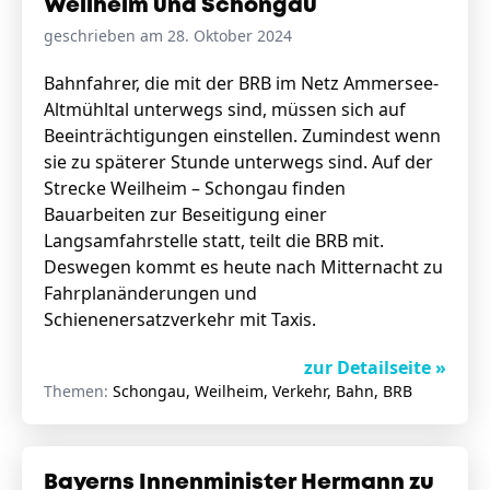
Weilheim und Schongau
geschrieben am 28. Oktober 2024
Stellenangebote
Bahnfahrer, die mit der BRB im Netz Ammersee-
Altmühltal unterwegs sind, müssen sich auf
Unternehmen
Das geheime Geräusch
Beeinträchtigungen einstellen. Zumindest wenn
sie zu späterer Stunde unterwegs sind. Auf der
Wandern
Strecke Weilheim – Schongau finden
Team
Bauarbeiten zur Beseitigung einer
Fotobox
Programm
Langsamfahrstelle statt, teilt die BRB mit.
Handwerker
Amphibienschutz
Deswegen kommt es heute nach Mitternacht zu
Service
Fahrplanänderungen und
Schienenersatzverkehr mit Taxis.
Nachgehört
Podcast
zur Detailseite »
Themen:
Schongau, Weilheim, Verkehr, Bahn, BRB
Newsletter
Zeit fürs Oberland
Bayerns Innenminister Hermann zu