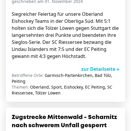
geschrieben am 01. November 2024
Siegreicher Feiertag für unsere Oberland
Eishockey Teams in der Oberliga Süd. Mit 5:1
Stellenangebote
holten sich die Tölzer Löwen gegen Stuttgart die
Unternehmen
langersehnten drei Punkte und beendeten ihre
Das geheime Geräusch
Sieglos-Serie. Der SC Riessersee bezwang die
Wandern
Lindau Islanders mit 7:5 und der EC Peiting
Team
gewann mit 4:3 gegen Höchstadt.
Fotobox
Programm
Handwerker
zur Detailseite »
Amphibienschutz
Service
Betroffene Orte:
Garmisch-Partenkirchen, Bad Tölz,
Peiting
Nachgehört
Themen:
Oberland, Sport, Eishockey, EC Peiting, SC
Riessersee, Tölzer Löwen
Podcast
Newsletter
Zugstrecke Mittenwald - Scharnitz
Zeit fürs Oberland
nach schwerem Unfall gesperrt