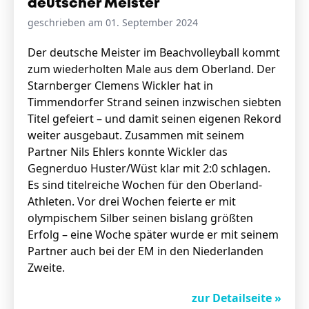
deutscher Meister
geschrieben am 01. September 2024
Stellenangebote
Der deutsche Meister im Beachvolleyball kommt
zum wiederholten Male aus dem Oberland. Der
Unternehmen
Das geheime Geräusch
Starnberger Clemens Wickler hat in
Timmendorfer Strand seinen inzwischen siebten
Wandern
Titel gefeiert – und damit seinen eigenen Rekord
Team
weiter ausgebaut. Zusammen mit seinem
Fotobox
Programm
Partner Nils Ehlers konnte Wickler das
Handwerker
Amphibienschutz
Gegnerduo Huster/Wüst klar mit 2:0 schlagen.
Service
Es sind titelreiche Wochen für den Oberland-
Athleten. Vor drei Wochen feierte er mit
Nachgehört
olympischem Silber seinen bislang größten
Podcast
Erfolg – eine Woche später wurde er mit seinem
Partner auch bei der EM in den Niederlanden
Newsletter
Zweite.
Zeit fürs Oberland
zur Detailseite »