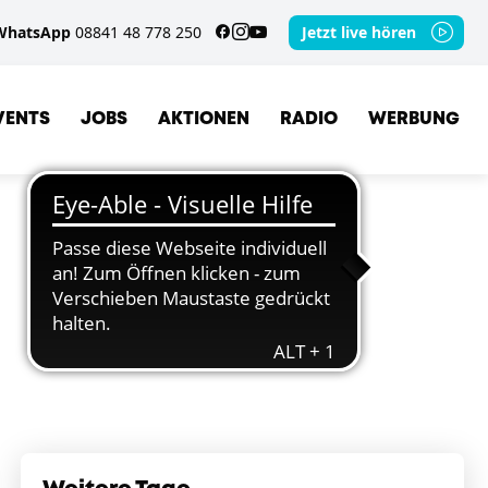
WhatsApp
08841 48 778 250
Jetzt live hören
VENTS
JOBS
AKTIONEN
RADIO
WERBUNG