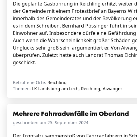
Die geplante Gasbohrung in Reichling erhitzt weiter d
der Gemeinde mit einem Protestbrief an Bayerns Wir
innerhalb des Gemeinderates und der Bevölkerung er
es in dem Schreiben. Bernhard Pössinger führt in se
Einwohner auf. Insbesondere dürfe eine Gefährdung
Auch wenn die Wahrscheinlichkeit großer Schäden ger
Unglücks sehr groß sein, argumentiert er. Von Aiwang
überprüfen. Zuletzt hatte auch Landrat Thomas Eichin
geschickt.
Betroffene Orte:
Reichling
Themen:
LK Landsberg am Lech, Reichling, Aiwanger
Mehrere Fahrradunfälle im Oberland
geschrieben am 25. September 2024
Der Frontalzusammenstoß von Fahrradfahrern in Schon