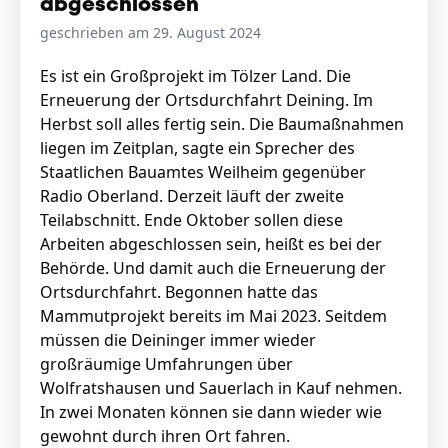
abgeschlossen
geschrieben am 29. August 2024
Stellenangebote
Es ist ein Großprojekt im Tölzer Land. Die
Erneuerung der Ortsdurchfahrt Deining. Im
Unternehmen
Das geheime Geräusch
Herbst soll alles fertig sein. Die Baumaßnahmen
liegen im Zeitplan, sagte ein Sprecher des
Wandern
Staatlichen Bauamtes Weilheim gegenüber
Team
Radio Oberland. Derzeit läuft der zweite
Fotobox
Programm
Teilabschnitt. Ende Oktober sollen diese
Handwerker
Amphibienschutz
Arbeiten abgeschlossen sein, heißt es bei der
Service
Behörde. Und damit auch die Erneuerung der
Ortsdurchfahrt. Begonnen hatte das
Nachgehört
Mammutprojekt bereits im Mai 2023. Seitdem
Podcast
müssen die Deininger immer wieder
großräumige Umfahrungen über
Newsletter
Wolfratshausen und Sauerlach in Kauf nehmen.
In zwei Monaten können sie dann wieder wie
Zeit fürs Oberland
gewohnt durch ihren Ort fahren.