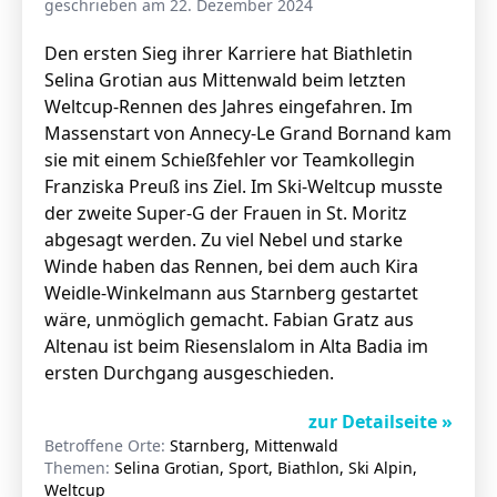
geschrieben am 22. Dezember 2024
Den ersten Sieg ihrer Karriere hat Biathletin
Selina Grotian aus Mittenwald beim letzten
Stellenangebote
Weltcup-Rennen des Jahres eingefahren. Im
Unternehmen
Massenstart von Annecy-Le Grand Bornand kam
Das geheime Geräusch
sie mit einem Schießfehler vor Teamkollegin
Wandern
Franziska Preuß ins Ziel. Im Ski-Weltcup musste
Team
der zweite Super-G der Frauen in St. Moritz
Fotobox
Programm
abgesagt werden. Zu viel Nebel und starke
Handwerker
Winde haben das Rennen, bei dem auch Kira
Amphibienschutz
Service
Weidle-Winkelmann aus Starnberg gestartet
wäre, unmöglich gemacht. Fabian Gratz aus
Nachgehört
Altenau ist beim Riesenslalom in Alta Badia im
Podcast
ersten Durchgang ausgeschieden.
Newsletter
zur Detailseite »
Betroffene Orte:
Starnberg, Mittenwald
Zeit fürs Oberland
Themen:
Selina Grotian, Sport, Biathlon, Ski Alpin,
Weltcup