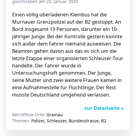
geschrieben am 22. Januar 2025
Einen völlig überladenen Kleinbus hat die
Murnauer Grenzpolizei auf der B2 gestoppt. An
Stellenangebote
Bord insgesamt 10 Personen, darunter ein 10-
Unternehmen
jähriger Junge. Bei der Kontrolle gestern konnte
Das geheime Geräusch
sich außer dem Fahrer niemand ausweisen. Die
Wandern
Beamten gehen davon aus das es sich um die
Team
letzte Etappe einer organisierten Schleuser-Tour
Fotobox
Programm
handelte. Der Fahrer wurde in
Handwerker
Untersuchungshaft genommen. Der Junge,
Amphibienschutz
Service
seine Mutter und zwei weitere Frauen kamen in
eine Aufnahmestelle für Flüchtlinge. Der Rest
Nachgehört
musste Deutschland umgehend verlassen.
Podcast
zur Detailseite »
Newsletter
Betroffene Orte:
Grainau
Themen:
Polizei, Schleuser, Bundesstrasse, B2
Zeit fürs Oberland