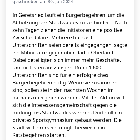
geschrieben am 30. Juli 2024
In Geretsried läuft ein Bürgerbegehren, um die
Abholzung des Stadtwaldes zu verhindern. Nach
Stellenangebote
zehn Tagen ziehen die Initiatoren eine positive
Unternehmen
Zwischenbilanz. Mehrere hundert
Das geheime Geräusch
Unterschriften seien bereits eingegangen, sagte
Wandern
ein Mitinitiator gegenüber Radio Oberland.
Team
Dabei beteiligten sich immer mehr Geschäfte,
Fotobox
Programm
um die Listen auszulegen. Rund 1.600
Handwerker
Unterschriften sind für ein erfolgreiches
Amphibienschutz
Service
Bürgerbegehren nötig. Wenn sie zusammen
sind, sollen sie in den nächsten Wochen im
Nachgehört
Rathaus übergeben werden. Mit der Aktion will
Podcast
sich die Interessensgemeinschaft gegen die
Rodung des Stadtwaldes wehren. Dort soll ein
Newsletter
privates Sportgymnasium gebaut werden. Die
Stadt will ihrerseits möglicherweise ein
Zeit fürs Oberland
Ratsbegehren starten.