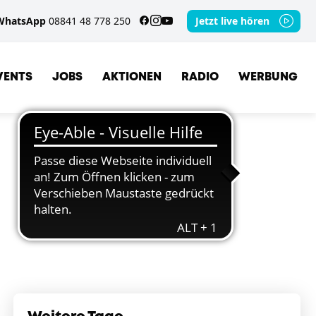
WhatsApp
08841 48 778 250
Jetzt live hören
VENTS
JOBS
AKTIONEN
RADIO
WERBUNG