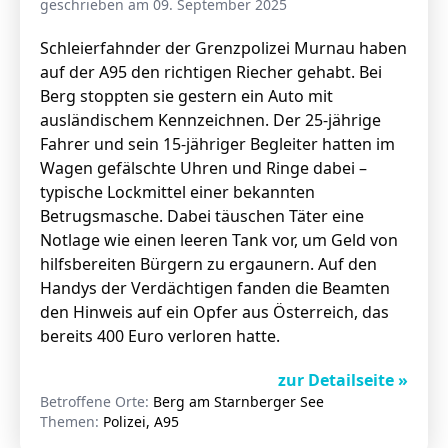
geschrieben am 09. September 2025
Schleierfahnder der Grenzpolizei Murnau haben
auf der A95 den richtigen Riecher gehabt. Bei
Stellenangebote
Berg stoppten sie gestern ein Auto mit
Unternehmen
ausländischem Kennzeichnen. Der 25-jährige
Das geheime Geräusch
Fahrer und sein 15-jähriger Begleiter hatten im
Wandern
Wagen gefälschte Uhren und Ringe dabei –
Team
typische Lockmittel einer bekannten
Fotobox
Programm
Betrugsmasche. Dabei täuschen Täter eine
Handwerker
Notlage wie einen leeren Tank vor, um Geld von
Amphibienschutz
Service
hilfsbereiten Bürgern zu ergaunern. Auf den
Handys der Verdächtigen fanden die Beamten
Nachgehört
den Hinweis auf ein Opfer aus Österreich, das
Podcast
bereits 400 Euro verloren hatte.
Newsletter
zur Detailseite »
Betroffene Orte:
Berg am Starnberger See
Zeit fürs Oberland
Themen:
Polizei, A95