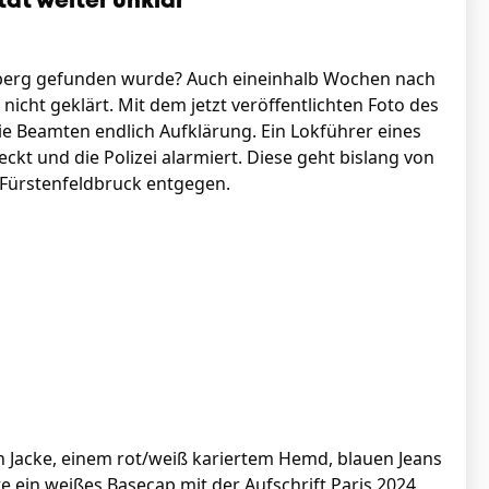
tät weiter unklar
rnberg gefunden wurde? Auch eineinhalb Wochen nach
 nicht geklärt. Mit dem jetzt veröffentlichten Foto des
 Beamten endlich Aufklärung. Ein Lokführer eines
kt und die Polizei alarmiert. Diese geht bislang von
i Fürstenfeldbruck entgegen.
 Jacke, einem rot/weiß kariertem Hemd, blauen Jeans
 ein weißes Basecap mit der Aufschrift Paris 2024