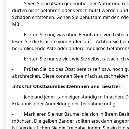
- Seien Sie achtsam gegenüber der Natur und resp
dürfen nicht befahren oder verschmutzt werden und 
Schäden entstehen. Gehen Sie behutsam mit den Wie
Müll.
- Ernten Sie nur, was ohne Benutzung von Leitern o
lesen Sie die Früchte vom Boden auf. - Achten Sie b
herumliegende Äste oder andere mögliche Gefahrenst
- Ernten Sie nur so viel, wie Sie selbst tatsächlich
- Prüfen Sie, ob das Obst bereits reif bzw. noch gut 
abschrecken. Diese können Sie einfach ausschneiden.
Infos für Obstbaumbesitzerinnen und -besitzer:
- Jede und jeder kann eigenständig mitmachen: Die Ak
Erlaubnis oder Anmeldung der Teilnahme nötig.
- Markieren Sie nur Bäume, die sich in Ihrem Besitz
möchten. Die gelben Bänder sollten erst dann angebr
ist. Verdeutlichen Sie die Freigabe, indem Sie ein Hin