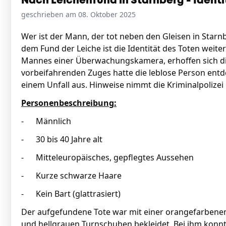
Nach Leichenfund in Starnberg - Identi
geschrieben am 08. Oktober 2025
Wer ist der Mann, der tot neben den Gleisen in Sta
dem Fund der Leiche ist die Identität des Toten weiter
Mannes einer Überwachungskamera, erhoffen sich die
vorbeifahrenden Zuges hatte die leblose Person entdec
einem Unfall aus. Hinweise nimmt die Kriminalpolize
Personenbeschreibung:
- Männlich
- 30 bis 40 Jahre alt
- Mitteleuropäisches, gepflegtes Aussehen
- Kurze schwarze Haare
- Kein Bart (glattrasiert)
Der aufgefundene Tote war mit einer orangefarbenen
und hellgrauen Turnschuhen bekleidet. Bei ihm konnte