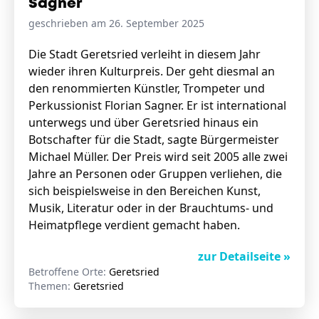
Sagner
geschrieben am 26. September 2025
Stellenangebote
Die Stadt Geretsried verleiht in diesem Jahr
wieder ihren Kulturpreis. Der geht diesmal an
Unternehmen
Das geheime Geräusch
den renommierten Künstler, Trompeter und
Perkussionist Florian Sagner. Er ist international
Wandern
unterwegs und über Geretsried hinaus ein
Team
Botschafter für die Stadt, sagte Bürgermeister
Fotobox
Programm
Michael Müller. Der Preis wird seit 2005 alle zwei
Handwerker
Amphibienschutz
Jahre an Personen oder Gruppen verliehen, die
Service
sich beispielsweise in den Bereichen Kunst,
Musik, Literatur oder in der Brauchtums- und
Nachgehört
Heimatpflege verdient gemacht haben.
Podcast
zur Detailseite »
Newsletter
Betroffene Orte:
Geretsried
Themen:
Geretsried
Zeit fürs Oberland