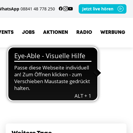
WhatsApp
08841 48 778 250
Jetzt live hören
VENTS
JOBS
AKTIONEN
RADIO
WERBUNG