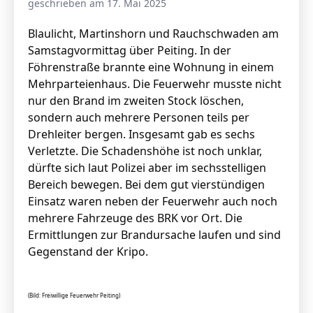
geschrieben am 17. Mai 2025
Blaulicht, Martinshorn und Rauchschwaden am
Samstagvormittag über Peiting. In der
Stellenangebote
Föhrenstraße brannte eine Wohnung in einem
Unternehmen
Mehrparteienhaus. Die Feuerwehr musste nicht
Das geheime Geräusch
nur den Brand im zweiten Stock löschen,
Wandern
sondern auch mehrere Personen teils per
Team
Drehleiter bergen. Insgesamt gab es sechs
Fotobox
Programm
Verletzte. Die Schadenshöhe ist noch unklar,
Handwerker
dürfte sich laut Polizei aber im sechsstelligen
Amphibienschutz
Service
Bereich bewegen. Bei dem gut vierstündigen
Einsatz waren neben der Feuerwehr auch noch
Nachgehört
mehrere Fahrzeuge des BRK vor Ort. Die
Podcast
Ermittlungen zur Brandursache laufen und sind
Gegenstand der Kripo.
Newsletter
Zeit fürs Oberland
(Bild: Freiwillige Feuerwehr Peiting)