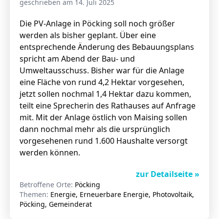
geschrieben am 14. Juli 2025
Die PV-Anlage in Pöcking soll noch größer
werden als bisher geplant. Über eine
Stellenangebote
entsprechende Änderung des Bebauungsplans
Unternehmen
spricht am Abend der Bau- und
Das geheime Geräusch
Umweltausschuss. Bisher war für die Anlage
Wandern
eine Fläche von rund 4,2 Hektar vorgesehen,
Team
jetzt sollen nochmal 1,4 Hektar dazu kommen,
Fotobox
Programm
teilt eine Sprecherin des Rathauses auf Anfrage
Handwerker
mit. Mit der Anlage östlich von Maising sollen
Amphibienschutz
Service
dann nochmal mehr als die ursprünglich
vorgesehenen rund 1.600 Haushalte versorgt
Nachgehört
werden können.
Podcast
zur Detailseite »
Newsletter
Betroffene Orte:
Pöcking
Themen:
Energie, Erneuerbare Energie, Photovoltaik,
Zeit fürs Oberland
Pöcking, Gemeinderat