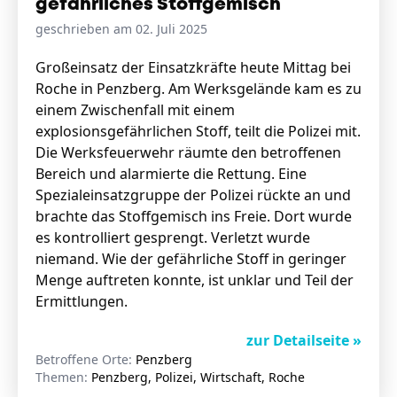
gefährliches Stoffgemisch
geschrieben am 02. Juli 2025
Stellenangebote
Großeinsatz der Einsatzkräfte heute Mittag bei
Roche in Penzberg. Am Werksgelände kam es zu
Unternehmen
Das geheime Geräusch
einem Zwischenfall mit einem
explosionsgefährlichen Stoff, teilt die Polizei mit.
Wandern
Die Werksfeuerwehr räumte den betroffenen
Team
Bereich und alarmierte die Rettung. Eine
Fotobox
Programm
Spezialeinsatzgruppe der Polizei rückte an und
Handwerker
Amphibienschutz
brachte das Stoffgemisch ins Freie. Dort wurde
Service
es kontrolliert gesprengt. Verletzt wurde
niemand. Wie der gefährliche Stoff in geringer
Nachgehört
Menge auftreten konnte, ist unklar und Teil der
Podcast
Ermittlungen.
Newsletter
zur Detailseite »
Betroffene Orte:
Penzberg
Zeit fürs Oberland
Themen:
Penzberg, Polizei, Wirtschaft, Roche