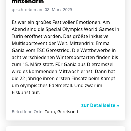
mittendrin
geschrieben am 08. März 2025
Stellenangebote
Es war ein großes Fest voller Emotionen. Am
Abend sind die Special Olympics World Games in
Unternehmen
Das geheime Geräusch
Turin eröffnet worden. Das größte inklusive
Multisportevent der Welt. Mittendrin: Emma
Wandern
Gania vom ESC Gerestried. Die Wettbewerbe in
Team
acht verschiedenen Wintersportarten finden bis
Fotobox
Programm
zum 15. März statt. Für Gania aus Dietramszell
Handwerker
Amphibienschutz
wird es kommenden Mittwoch ernst. Dann hat
Service
die 22-Jährige ihren ersten Einsatz beim Kampf
um olympisches Edelmetall. Und zwar im
Nachgehört
Eiskunstlauf.
Podcast
zur Detailseite »
Newsletter
Betroffene Orte:
Turin, Geretsried
Zeit fürs Oberland